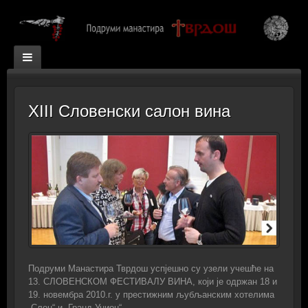
XIII Словенски салон вина
Подруми Манастира Тврдош успјешно су узели учешће на
13. СЛОВЕНСКОМ ФЕСТИВАЛУ ВИНА, који је одржан 18 и
19. новембра 2010.г. у престижним љубљанским хотелима
„Слон“ и „Гранд Унион“.