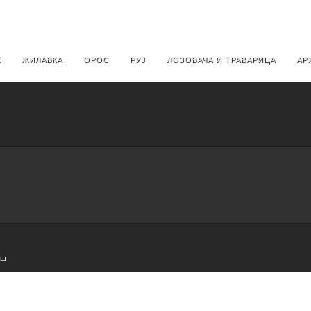
Х
ЖИЛАВКА
ОРОС
РУЈ
ЛОЗОВАЧА И ТРАВАРИЦА
АР
e
ош