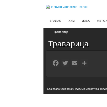
ВРАНАЦ
ХУМ
ИЗБА
МЕТО
Траварица
Траварица
Facebook
Twitter
Email
Shar
Сва права задржана©Подруми Манастира Тврд