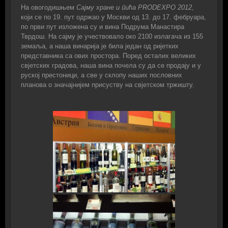
На овогодишњем
Сајму хране и пића PRODEXPO 2012
,
који се по 19. пут одржао у Москви од 13. до 17. фебруара,
по први пут изложена су и вина Подрума Манастира
Тврдош. На сајму је учествовало око 2100 излагача из 155
земаља, а наша винарија је била један од ријетких
представника са ових простора. Поред осталих великих
свјетских градова, наша вина почела су да се продају и у
руској престоници, а све у склопу наших пословних
планова о значајнијем присуству на свјетском тржишту.