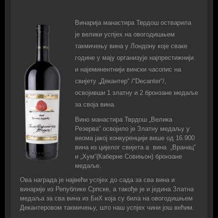
Винарија манастира Тврдош остварила
је велики успјех на овогодишњем
такмичењу вина у Лондону које сваке
године у мају организује најпрестижнији
и најеминентнији вински часопис на
свијету „Декантер“ /“Decanter“/,
освојивши 1 златну и 2 бронзане медаље
за своја вина.
Вино манастира Тврдош „Велика
Резерва“ освојило је Златну медаљу у
веома јакој конкуренцији више од 16.900
вина из цијелог свијета а вина „Вранац“
и „Хум“(Каберне Совињон) бронзане
медаље.
Ова награда је највећи успјех до сада за сва вина и
винарије из Републике Српске, а такође је и једина Златна
медаља за сва вина из БиХ која су била на овогодишњем
Декантеровом такмичењу, што наш успјех чини још већим.