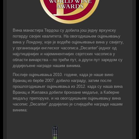
Вина манастира Тврдош су добила још једну врхунску
потврду својих квалитета. На овогодишњем оцјењивању
вина у Лондону, које је водеће оцјењивање вина у свијету,
у организацији енглеског часописа „Decanter“-једног од
најутицајнијих и најеминентнијих свјетских часописа у
области винарства – по трећи пут, а други пут заредом су
додијељене награде нашим винима.
Послије оцјењивања 2010. године, када је наше вино
Вранац из бербе 2007. добило награду, затим после
прошлогодишњег оцјењивања из 2012. када су наша вина
Вранац и Жилавка добили бронзане медаље, а Каберне
медаљу препоруке, и на овогодишњем оцјењивању вина
часопис „Decanter“ додијелио је слиједеће награде нашим
винима: