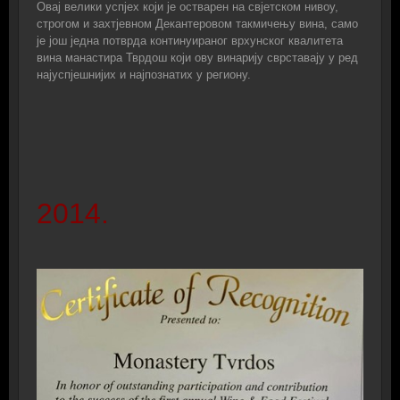
Овај велики успјех који је остварен на свјетском нивоу,
строгом и захтјевном Декантеровом такмичењу вина, само
је још једна потврда континуираног врхунског квалитета
вина манастира Тврдош који ову винарију сврставају у ред
најуспјешнијих и најпознатих у региону.
2014.