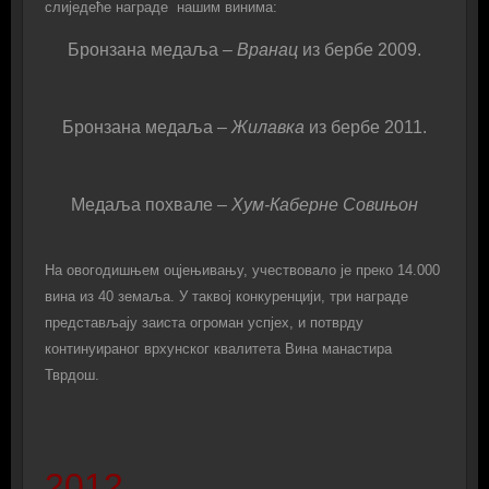
слиједеће награде нашим винима:
Бронзана медаља
– Вранац
из бербе 2009.
Бронзана медаља
– Жилавка
из бербе 2011.
Медаља похвале
– Хум-Каберне Совињон
На овогодишњем оцjењивању, учествовало је преко 14.000
вина из 40 земаља. У таквој конкуренцији, три награде
представљају заиста огроман успјех, и потврду
континуираног врхунског квалитета Вина манастира
Тврдош.
2012.