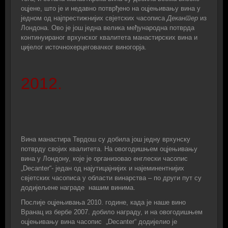
оцјене, што је и недавно потврђено на оцјењивању вина у
једном од најпрестижнијих свјетских часописа
Декантер
из
Лондона. Ово је још једна велика међународна потврда
континуираног врхунског квалитета манастирских вина и
цијелог источнохерцеговачког виногорја.
2012.
Вина манастира Тврдош су добила још једну врхунску
потврду својих квалитета. На овогодишњем оцјењивању
вина у Лондону, које је организовао енглески часопис
„Decanter“- један од најутицајнијих и најеминентнијих
свјетских часописа у области винарства – по други пут су
додијељене награде нашим винима.
Послије оцјењивања 2010. године, када је наше вино
Вранац из бербе 2007. добило награду, и на овогодишњем
оцјењивању вина часопис „Decanter“ додијелио је