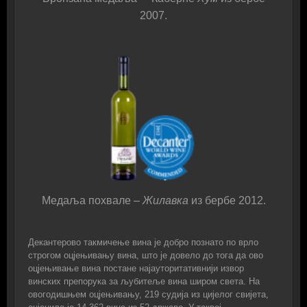
2007.
Медаља похвале
– Жилавка
из бербе 2012.
Декантерово такмичење вина је добро познато по врло
строгом оцјењивању вина, што је довело до тога да ово
оцјењивање вина постане најауторитативнији извор
винских препорука за љубитеље вина широм света. На
овогодишњем оцјењивању, 219 судија из цијелог свијета,