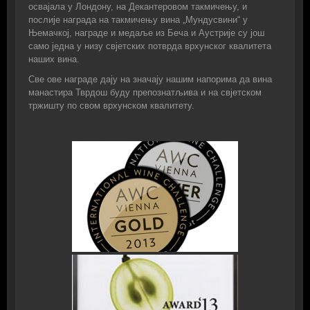
освајала у Лондону, на Декантеровом такмичењу, и
послије награда на такмичењу вина „Мундусвини“ у
Њемачкој, награде и медаље из Беча и Аустрије су још
само једна у низу свјетских потврда врхунског квалитета
наших вина.
Све ове награде дају на значају нашим напорима да вина
манастира Тврдош буду препознатљива и на свјетском
тржишту по свом врхунском квалитету.