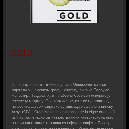
2012.
На овогодишњем такмичењу вина
Mundusvini
,
које се
одржало у њемачком граду Нојштату,
вино из Подрума
манастира Тврдош,
Хум – Каберне Совињон
освојило је
сребрену медаљу. Ово такмичење,
које се одржава под
покровитељством Свјетске организације за вино и винову
лозу (
OIV –
Organisation internationale de la vigne et du vin
)
из Париза, је једно од најпрестижнијих интернационалних
оцјењивања квалитета вина из цијелога свијета
.
Поред
тога, и остала манастирска вина су добила веома високе