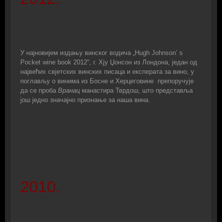
У најновијем издању винског водича „Hugh Johnson’ s
Pocket wine book 2012“, г. Хју Џонсон из Лондона, један од
највећих свјетских винских писаца и експерата за вино, у
поглављу о винима из Босне и Херцеговине препоручује
да се проба
Вранац
манастира Тврдош, што представља
још једно значајно признање за наша вина.
2010.