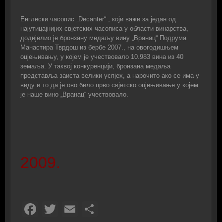
Eнглески часопис „Decanter“ , који важи за један од
најутицајнијих свјетских часописа у области винарства,
додиjелио је бронзану медаљу вину „Вранац“ Подрума
Манастира Тврдош из бербе 2007., на овогодишњем
оцjењивању, у којем је учествовало 10.983 вина из 40
земаља. У таквој конкуренцији, бронзана медаља
представља заиста велики успјех, а нарочито ако се има у
виду и то да је ово било прво свјетско оцјењивање у којем
је наше вино „Вранац“ учествовало.
2009.
Facebook
Twitter
Email
Share