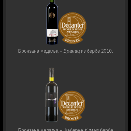
Бронзана медаља
– Вранац
из бербе 2010.
Бронзана медаља
–
Каберне
Хум
из бербе