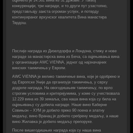
оцјенило је 14.362 вина из 52 државе. У таквој
конкуренцији, три награде, и то други пут узастопно,
представљају заиста огроман успјех, и потврду
континуираног врхунског квалитета Вина манастира
Тврдош.
Послије награда из Дизелдорфа и Лондона, стижу и нове
награде за манастирска вина из Беча, са оцјењивања вина
у организацији АWC VIENNA, једног од најзначајних
винских такмичења у Европи.
АWC VIENNA је велико такмичење вина, које је одобрено и
од Европске Уније да организује такмичења, у сврху
додјеле награда. На овогодишњем такмичењу, по врло
строгим условима и критеријумима, у коме су учествовала
12.229 вина из 39 земаља, сва наша вина која су била на
оцјењивању су добила награде. Наше вино Каберне
Совињон – ХУМ је добило преко 90 поена и златну
медаљу, вино Вранац је добило сребрену медаљу, а наше
вино Жилавка је добило медаљу препоруке.
После вишегодишњих награда која су наша вина