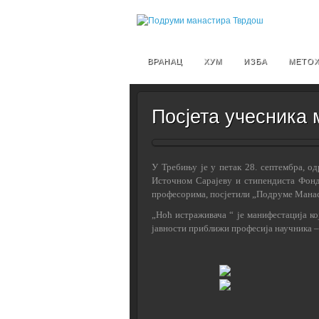
ВРАНАЦ
ХУМ
ИЗБА
МЕТО
Посјета учесника
У Требињу је у петак 28. септембра, о
Источном Сарајеву и стипендиста Фонда
професорима, посјетили „Подруме Манаст
„Ноћ истраживача “ је манифестација ко
јавности приближи професија научника –