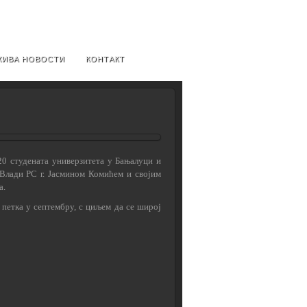
ХИВА НОВОСТИ
КОНТАКТ
20 студената универзитета у Бањалуци и
 Влади РС г. Јасмином Комићем и својим
а.
 петка у септембру, с циљем да се широј