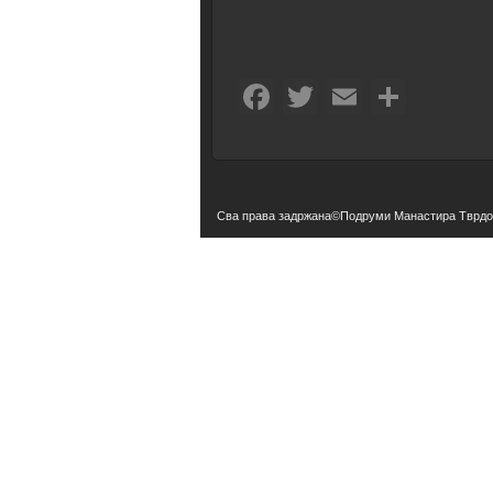
Facebook
Twitter
Email
Shar
Сва права задржана©Подруми Манастира Тврд