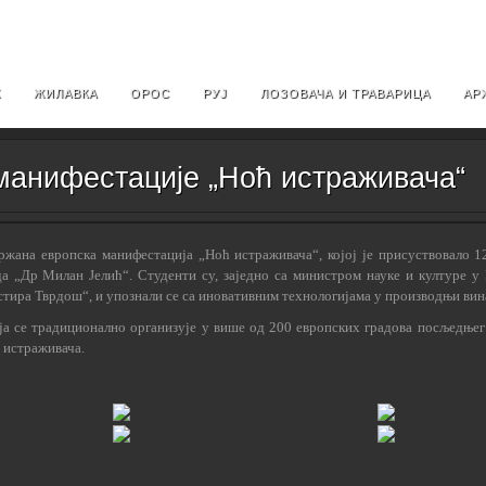
Х
ЖИЛАВКА
ОРОС
РУЈ
ЛОЗОВАЧА И ТРАВАРИЦА
АР
 манифестације „Ноћ истраживача“
држана европска манифестација „Ноћ истраживача“, којој је присуствовало 1
 „Др Милан Јелић“. Студенти су, заједно са министром науке и културе у
ира Тврдош“, и упознали се са иновативним технологијама у производњи вин
ја се традиционално организује у више од 200 европских градова посљедњег
 истраживача.