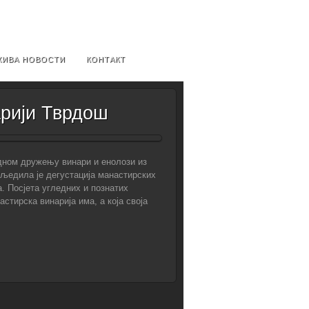
ХИВА НОВОСТИ
КОНТАКТ
арији Тврдош
годном дружењу винари и енолози из
сљедила је дегустација манастирских
. Посјета угледних и познатих
тирска винарија има, а која своја