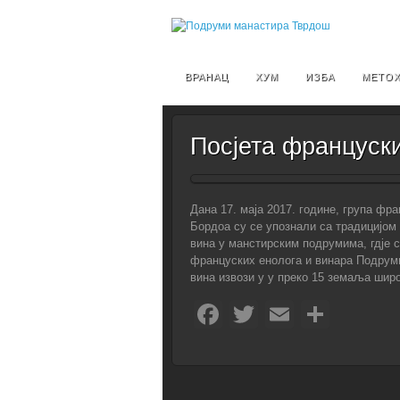
ВРАНАЦ
ХУМ
ИЗБА
МЕТО
Посјета француски
Дана 17. маја 2017. године, група фр
Бордоа су се упознали са традицијом
вина у манстирским подрумима, гдје с
француских енолога и винара Подрумим
вина извози у у преко 15 земаља широ
Facebook
Twitter
Email
Shar