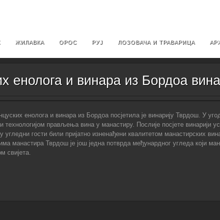
Х
ЖИЛАВКА
ОРОС
РУЈ
ЛОЗОВАЧА И ТРАВАРИЦА
АР
х енолога и винара из Бордоа вин
анцуских енолога и винара из Бордоа посјетила је винарију Тврдош. У у
 и технологијом прављења вина у манастиру. Послије посјете винарији у
у угледни гости били пријатно изненађени квалитетом манастирских вина
а манастира Тврдош је још једна потврда међунардног угледа који манас
м свијета.
e