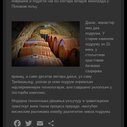
површине и подигли чак 60 хектара младих винограда у
Поповом пољу.
Данас, манастир
има два
подрума. У
старом каменом
подруму из 15.
века, у
стољетним
храстовим
бачвама
сазријева
вранац, а само десетак метара даље, уз саму
Требишњицу, укопан је нови подрум опремљен
најсевременијом технологијом, али савршено уклопљен у
постојећи комплекс.
Модерна технолошка рјешења укључују и гравитациони
транспорт вина током процеса прераде, омогућен
висинским разликама између различитих нивоа подрума.
Facebook
Twitter
Email
Share