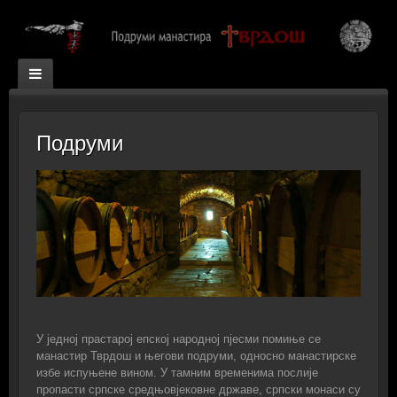
Подруми
У једној прастарој епској народној пjесми помиње се
манастир Тврдош и његови подруми, односно манастирске
избе испуњене вином. У тамним временима послије
пропасти српске средњовјековне државе, српски монаси су