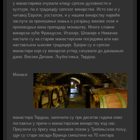
у манастирима очували клицу српске духовности и
културе, па и традицију српског винарства. Исто као и у
читавој Европи, уосталом, и у нашем винарству највеће
заслуге за преношење знања о узгајању винове лозе и
производњи вина припадају монаштву. Многе славне
винарске куће Француске, Италије, Шпаније и Немачке
настале су на старим манастирским посјeдима или као
настављачи њихове традиције. Бројни су и српски
манастири који су винарски углед сачували до данашњих
дана: Високи Дечани, Љубостиња, Тврдош.
Монаси
манастира Тврдош, започели су пре десетак година ново
поглавље у причи о манастирском винарству код нас.
Преузели су бригу над виновом лозом у Требињском пољу,
гдје су стари засади Вранца смештени на 70 хектара