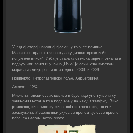
У једној старој народној пјесми, у којој се помиње
Манастир Тврдош, каже се да су „манастирске избе
испуњене вином“. Изба је стара словенска ријеч и означава
подрум или земуницу. вино „Изба“ је сачињено купажом
мерлоа из двије различите године, 2008. и 2009.
Поријекло: Петропавловско поље, Херцеговина
Алкохол: 13%
Мирисни тонови сувих шљива и брусница употпуњени су
зачинским нотама које подсјећају на нану и жалфију. Вино
је мекано, киселине су живе, воћног карактера, танини
заокружени. У завршници укуса се препознаје суво црвено
воће, са благом нотом ораха.